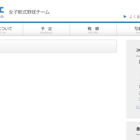
よく
2
«
最