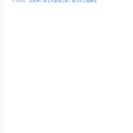
«
3月6日 花粉舞い散る大阪城公園～春日出公園練習