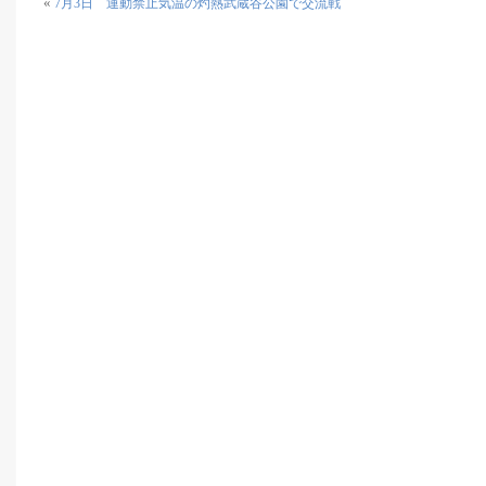
«
7月3日 運動禁止気温の灼熱武蔵谷公園で交流戦