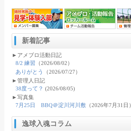
新着記事
►
アメブロ活動日記
8/2 練習
（2026/08/02）
ありがとう
（2026/07/27）
►
管理人日記
38度って？
(2026/08/05)
►
写真集
7月25日 BBQ＠淀川河川敷
（2026年7月31日
逸球入魂コラム