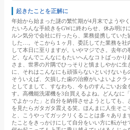
起きたことを正解に
年始から始まった謎の繁忙期が4月末でようや
たいろんな手続きをGWに終わらせ、休み明け
ルン気分で会社に行ったら、業務提携していた
した…。そこから１ヶ月、委託してた業務を社
して本日に至りますが。いやマジでさ。去年の
ど、なんでこんなにもたいへんなコトばっかり
さま、世界の片隅でひっそりと慎ましやかに生
に、それはこんなにも頑張らないといけないも
そういえば、欠損した歯の治療がいよいよクラ
としてまして、すなわち、今ものすんごいお金
す。高機能洗濯機を3台買えるよね。どんなに
でよかった」と自分を納得させようとしても、
を見たらガタガタ震える笑。ほんまに人生そこ
と、こうやってガックリくることは多々ありま
たことをきっかけにして自分をいい方に転がせ
何か起こっても上手に乗り越えていけるんじゃ