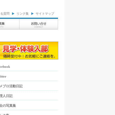
ある質問
リンク集
サイトマップ
cebook
itter
メブロ活動日記
理人日記
去の写真集