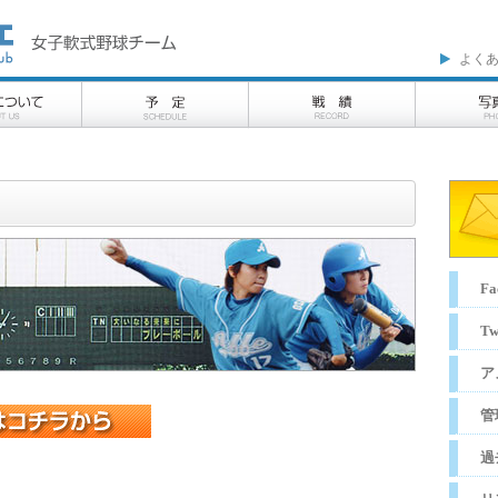
よく
Fa
Tw
ア
管
過