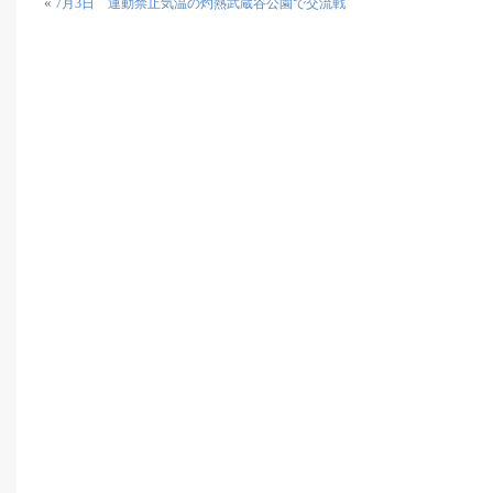
«
7月3日 運動禁止気温の灼熱武蔵谷公園で交流戦