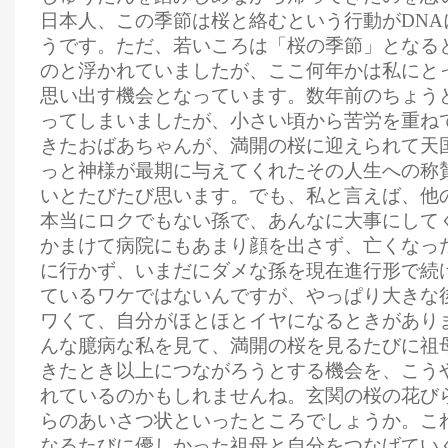
日本人、この季節は桜と絡むという行動がDNA
うです。ただ、若いころは「桜の季節」となる
のと浮かれていましたが、ここ何年かは私にと
思い出す機会となっています。数年前のちょう
ってしまいましたが、小さい頃から苦労を重ね
きたおばあちゃんが、満開の桜に迎えられて天
っと神様が最期に与えてくれたその人生への称
いとたびたび思います。でも、私と言えば、他
本当にロクでもない孫で、あんなに大事にして
かまけて病院にもあまり顔を出さず、亡くなっ
に行かず、いまだにダメな孫を現在進行形で続
ているワケではないんですが、やっぱり大きな
ワくて、自分がほとほとイヤになるときがあり
んな臆病な私を見て、満開の桜を見るたびに祖
きたとき以上につながろうとする機会を、こう
れているのかもしれませんね。玄関の桜の花び
らのあいさつ状といったところでしょうか。こ
なるたびに優しかった祖母と自分をつなげてい