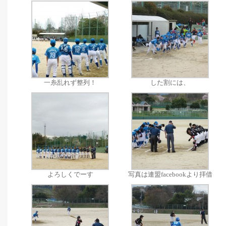
一糸乱れず整列！
した割には、
よろしくでーす
写真は連盟facebookより拝借