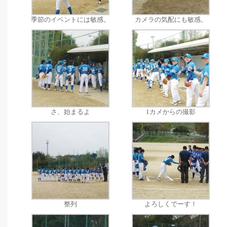
季節のイベントには敏感。
カメラの気配にも敏感。
さ、始まるよ
1カメからの撮影
整列
よろしくでーす！