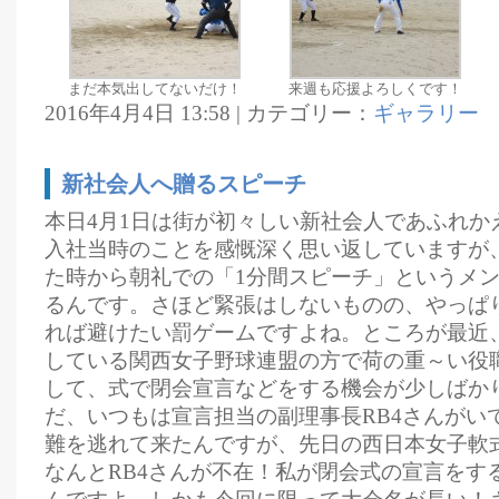
まだ本気出してないだけ！
来週も応援よろしくです！
2016年4月4日 13:58 | カテゴリー：
ギャラリー
新社会人へ贈るスピーチ
本日4月1日は街が初々しい新社会人であふれか
入社当時のことを感慨深く思い返していますが
た時から朝礼での「1分間スピーチ」というメ
るんです。さほど緊張はしないものの、やっぱ
れば避けたい罰ゲームですよね。ところが最近
している関西女子野球連盟の方で荷の重～い役
して、式で閉会宣言などをする機会が少しばか
だ、いつもは宣言担当の副理事長RB4さんがい
難を逃れて来たんですが、先日の西日本女子軟
なんとRB4さんが不在！私が閉会式の宣言をす