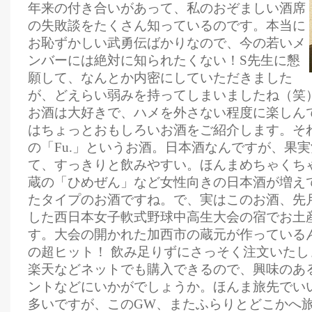
年来の付き合いがあって、私のおぞましい酒席
の失敗談をたくさん知っているのです。本当に
お恥ずかしい武勇伝ばかりなので、今の若いメ
ンバーには絶対に知られたくない！S先生に懇
願して、なんとか内密にしていただきました
が、どえらい弱みを持ってしまいましたね（笑
お酒は大好きで、ハメを外さない程度に楽しん
はちょっとおもしろいお酒をご紹介します。そ
の「Fu.」というお酒。日本酒なんですが、果
て、すっきりと飲みやすい。ほんまめちゃくち
蔵の「ひめぜん」など女性向きの日本酒が増え
たタイプのお酒ですね。で、実はこのお酒、先
した西日本女子軟式野球中高生大会の宿でお土
す。大会の開かれた加西市の蔵元が作っている
の超ヒット！ 飲み足りずにさっそく注文いたしま
楽天などネットでも購入できるので、興味のあ
ントなどにいかがでしょうか。ほんま旅先でい
多いですが、このGW、またふらりとどこかへ