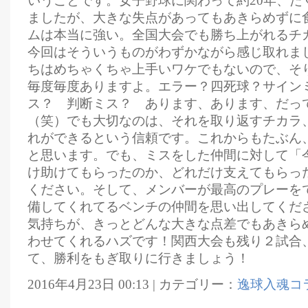
いうことです。女子野球に関わって約20年、た
ましたが、大きな失点があってもあきらめずに
ムは本当に強い。全国大会でも勝ち上がれるチ
今回はそういうものがわずかながら感じ取れま
ちはめちゃくちゃ上手いワケでもないので、そ
毎度毎度ありますよ。エラー？四死球？サイン
ス？ 判断ミス？ あります、あります、だっ
（笑）でも大切なのは、それを取り返すチカラ
れができるという信頼です。これからもたぶん
と思います。でも、ミスをした仲間に対して「
け助けてもらったのか、どれだけ支えてもらっ
ください。そして、メンバーが最高のプレーを
備してくれてるベンチの仲間を思い出してくだ
気持ちが、きっとどんな大きな点差でもあきら
わせてくれるハズです！関西大会も残り２試合
て、勝利をもぎ取りに行きましょう！
2016年4月23日 00:13 | カテゴリー：
逸球入魂コ