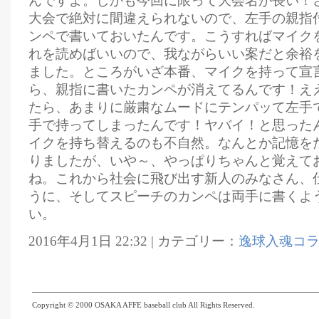
んですよ。しかも今回に限って大会名が長い！
大会で絶対に間違えられないので、左手の親指
ンペで書いておいたんです。こうすればマイク
れを読めばいいので、我ながらいい案だと余裕
ました。ところがいざ本番、マイクを持って宣
ら、親指に書いたカンペが消えてるんです！え
たら、あまりに厳粛なムードにテンパッて左手
手で持ってしまったんです！ヤバイ！と思った
イクを持ち替えるのも不自然。なんとか記憶を
りましたが、いや～、やっぱりちゃんと覚えて
ね。これから社会に飛び出す新人のみなさん、
うに、そしてスピーチのカンペは両手に書くよ
い。
2016年4月1日 22:32 | カテゴリー：
逸球入魂コ
Copyright © 2000 OSAKA AFFE baseball club All Rights Reserved.