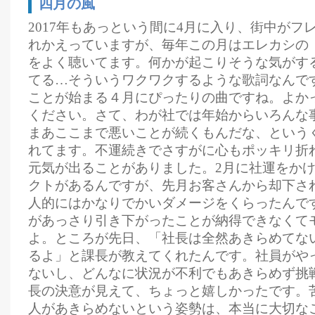
四月の風
2017年もあっという間に4月に入り、街中がフ
れかえっていますが、毎年この月はエレカシの
をよく聴いてます。何かが起こりそうな気がす
てる…そういうワクワクするような歌詞なんで
ことが始まる４月にぴったりの曲ですね。よか
ください。さて、わが社では年始からいろんな
まあここまで悪いことが続くもんだな、という
れてます。不運続きでさすがに心もポッキリ折
元気が出ることがありました。2月に社運をか
クトがあるんですが、先月お客さんから却下さ
人的にはかなりでかいダメージをくらったんで
があっさり引き下がったことが納得できなくて
よ。ところが先日、「社長は全然あきらめてな
るよ」と課長が教えてくれたんです。社員がや
ないし、どんなに状況が不利でもあきらめず挑
長の決意が見えて、ちょっと嬉しかったです。
人があきらめないという姿勢は、本当に大切な