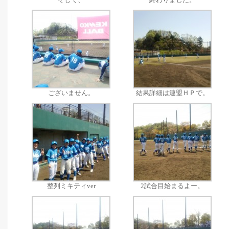
ございません。
結果詳細は連盟ＨＰで。
整列ミキティver
2試合目始まるよー。