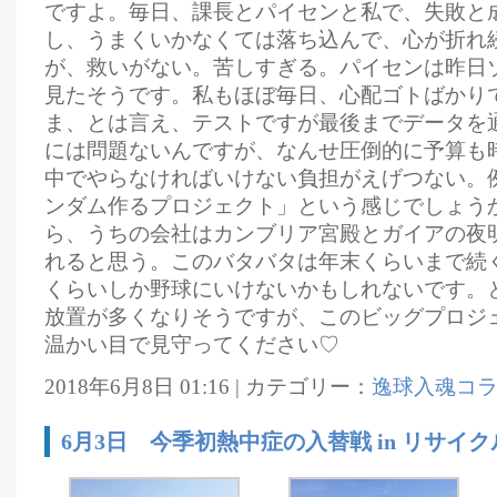
ですよ。毎日、課長とパイセンと私で、失敗と
し、うまくいかなくては落ち込んで、心が折れ
が、救いがない。苦しすぎる。パイセンは昨日
見たそうです。私もほぼ毎日、心配ゴトばかり
ま、とは言え、テストですが最後までデータを
には問題ないんですが、なんせ圧倒的に予算も
中でやらなければいけない負担がえげつない。
ンダム作るプロジェクト」という感じでしょう
ら、うちの会社はカンブリア宮殿とガイアの夜
れると思う。このバタバタは年末くらいまで続
くらいしか野球にいけないかもしれないです。
放置が多くなりそうですが、このビッグプロジ
温かい目で見守ってください♡
2018年6月8日 01:16 | カテゴリー：
逸球入魂コ
6月3日 今季初熱中症の入替戦 in リサイ