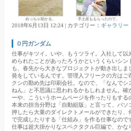
めっちゃ助かる。
手土産ももらったので、
2018年6月13日 12:24 | カテゴリー：
ギャラリー
０円ガンダム
仕事がキツイ。いや、もうツライ。入社して以
められたことがあったろうかというくらいシン
も、春先から大きなプロジェクトが動き出しま
発をしているんです。管理人フリークの方はご
クシの勤め先は印刷会社。なので、「なんでシ
ねん」と不思議に思われるかもしれません。確
ーや、こういうホームページを作ったりもする
本来の担当分野は「自動組版」と言って、パソ
押したら大量のダイレクトメールができたり、
で完成したりする「仕組み」を作る仕事なので
仕事は超大掛かりなスペクタクル巨編で、かな