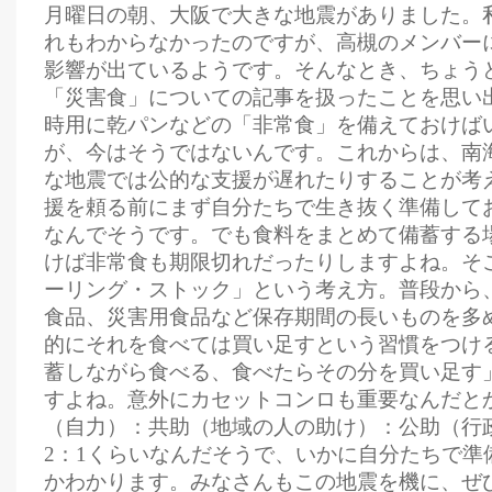
月曜日の朝、大阪で大きな地震がありました。
れもわからなかったのですが、高槻のメンバー
影響が出ているようです。そんなとき、ちょう
「災害食」についての記事を扱ったことを思い
時用に乾パンなどの「非常食」を備えておけば
が、今はそうではないんです。これからは、南
な地震では公的な支援が遅れたりすることが考
援を頼る前にまず自分たちで生き抜く準備して
なんでそうです。でも食料をまとめて備蓄する
けば非常食も期限切れだったりしますよね。そ
ーリング・ストック」という考え方。普段から
食品、災害用食品など保存期間の長いものを多
的にそれを食べては買い足すという習慣をつけ
蓄しながら食べる、食べたらその分を買い足す
すよね。意外にカセットコンロも重要なんだと
（自力）：共助（地域の人の助け）：公助（行
2：1くらいなんだそうで、いかに自分たちで準
かわかります。みなさんもこの地震を機に、ぜ