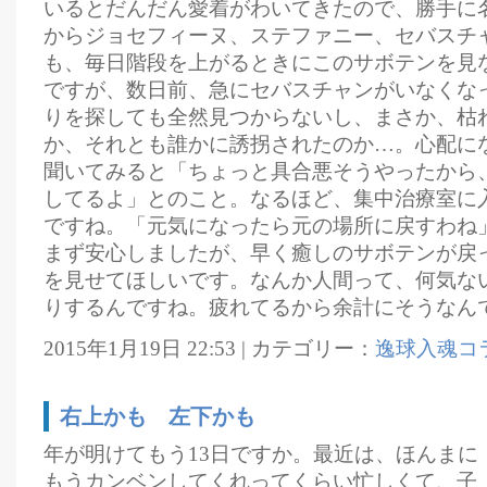
いるとだんだん愛着がわいてきたので、勝手に
からジョセフィーヌ、ステファニー、セバスチ
も、毎日階段を上がるときにこのサボテンを見
ですが、数日前、急にセバスチャンがいなくな
りを探しても全然見つからないし、まさか、枯
か、それとも誰かに誘拐されたのか…。心配に
聞いてみると「ちょっと具合悪そうやったから
してるよ」とのこと。なるほど、集中治療室に
ですね。「元気になったら元の場所に戻すわね
まず安心しましたが、早く癒しのサボテンが戻
を見せてほしいです。なんか人間って、何気な
りするんですね。疲れてるから余計にそうなん
2015年1月19日 22:53 | カテゴリー：
逸球入魂コ
右上かも 左下かも
年が明けてもう13日ですか。最近は、ほんまに
もうカンベンしてくれってくらい忙しくて、子