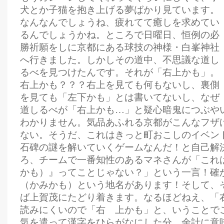
犬とか子猫を抱き上げる夢ばかり見ています。
なんなんでしょうね、疲れてて癒しを求めてい
るんでしょうかね。ところで日曜日、恒例の必
勝祈願をしに京都にある球技の神様・白峯神社
へ行きました。しかしその道中、不思議な道し
るべを見つけたんです。それが「右上かも」。
右上かも？？？右上を見ても何もないし、裏側
を見ても「左下かも」とは書いてないし、なぜ
道しるべが「右上かも…」と疑心暗鬼につぶや
わかりません。気品あふれる京都がこんなフザ
ない。そうだ、これはきっと町おこしのイベン
石碑の謎を解いていくゲームなんだ！と自己解
ろ、チームで一番知性のあるマネさんが「これ
かも）』ってことじゃない？」という一言！確
（かみかも）という地名があります！そして、
ば上賀茂にたどり着きます。なるほどねえ、「
読みにくいので「右 上かも」と、いうことで
気を遣って漢字をひらがなにした分、余計に意