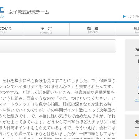
よく
2
、それを機会に私も保険を見直すことにしました。で、保険屋さ
ションでバイタリティをつけませんか？」と提案されたんです。
るやつですね、と詳しく話を聞いたところ、健康診断や運動習慣を
という仕組み。面白そうなので「それ、つけといてください」と
«
スマートウォッチ（歩数や心拍数、睡眠の深さなどが測れる時
トを稼いでいくのですが、その年間ポイント数によって次年度の
うな仕組みです。で、本当に軽い気持ちで始めたんですが、それ
トがたまってきています。どうやら毎日30分ほどのチャリンコ通
最
最大付与ポイントをもらえているようで。そういえば、会社には
言いながら通っているなとは思いましたが、一般市民としてはか