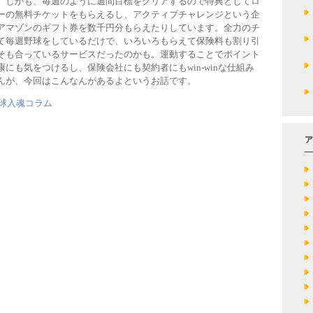
。しかも、毎週のように週間目標をクリアするので特典としてロ
ーの無料チケットをもらえるし、アクティブチャレンジという企
アマゾンのギフト券を数千円分もらえたりしています。全力のチ
て毎週野球をしているだけで、いろいろもらえて保険料も割り引
そも合っているサービスだったのかも。運動することでポイント
にも気をつけるし、保険会社にも契約者にもwin-winな仕組み
んが、今回はこんなんがあるよというお話です。
球入魂コラム
ア