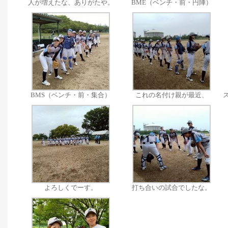
人が増えたな、ありがたや。
BME（ベンチ・前・円陣）
BMS（ベンチ・前・集合）
これの名付け親が最近、
よろしくでーす。
打ち合いの試合でしたな。