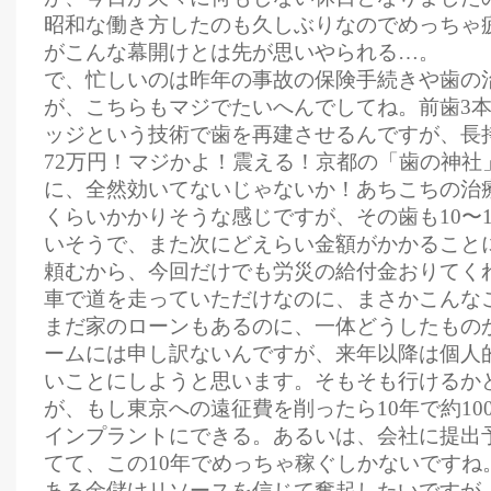
昭和な働き方したのも久しぶりなのでめっちゃ疲
がこんな幕開けとは先が思いやられる…。
で、忙しいのは昨年の事故の保険手続きや歯の
が、こちらもマジでたいへんでしてね。前歯3
ッジという技術で歯を再建させるんですが、長
72万円！マジかよ！震える！京都の「歯の神社
に、全然効いてないじゃないか！あちこちの治療
くらいかかりそうな感じですが、その歯も10〜
いそうで、また次にどえらい金額がかかること
頼むから、今回だけでも労災の給付金おりてく
車で道を走っていただけなのに、まさかこんな
まだ家のローンもあるのに、一体どうしたもの
ームには申し訳ないんですが、来年以降は個人
いことにしようと思います。そもそも行けるか
が、もし東京への遠征費を削ったら10年で約10
インプラントにできる。あるいは、会社に提出
てて、この10年でめっちゃ稼ぐしかないですね
ある金儲けリソースを信じて奮起したいですが