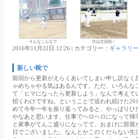
そんなこんなで
次は交流戦！
2016年11月22日 12:26 | カテゴリー：
ギャラリ
新しい靴で
前回から更新がえらくあいてしまい申し訳なく
ゃめちゃやる気はあるんです。ただ、いろんな
て「ヒマになったら更新しよう」なんて考えて
招くわけですね。ということで追われ続けた201
めて今年一年を振り返ってみると、やっぱりひ
やなあと思います。仕事でヘロヘロになって帰
と家事がてんこ盛りになってて、おまけに部屋
日でございました。なんとかこのくだらない生