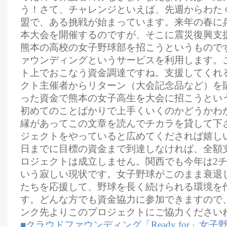
う！さて、チャレンジといえば、先週からわた
盟で、ある挑戦が始まっています。来年の春に
本大会を開催するのですが、そこに震災復興支
熊本の高校の女子野球部を招こうというもので
ァウンディングというサービスを利用します。
ト上でおこなう資金調達ですね。支援してくれ
クト主催者からリターン（大会記念品など）を
った資金で熊本の女子高生を大会に招こうとい
初めてのことばかりで上手くいくのかどうかわ
縁があってこの文章を読んでチカラを貸して下
ジェクトをやっていると広めてくだされば嬉しいで
日までに目標の資金まで到達しなければ、全額
ロジェクトは成立しません。関西でも今年は2
いう寂しい現状です。女子野球がこのまま衰退
たちを応援して、野球を長く続けられる環境を
す。どんな方でも資金協力に参加できますので
ンク先よりこのプロジェクトにご協力ください
■クラウドファウンディング「Ready for」女