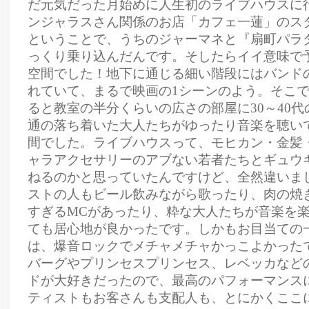
だ元気だった月始めに人生初のライブハウスに
ンジャラスさん関係のお店「カフェ一蓮」のス
ということで、うちのジャーマネと『扇町パラ
っくり乗り込んだんです。そしたらイイ意味で
空間でした！地下に通じる細い階段にはバンド
れていて、まるで映画の1シーンのよう。そこ
ると教室の半分くらいの広さの部屋に30～40
通の落ち着いた大人たちがゆったり音楽を聴い
間でした。ライブハウスって、モヒカン・金髪
ャラアクセサリーのアブない若者たちとギュウ
ねるのかと思っていたんですけど、全然違いま
ストの人もビール飲みながら歌ったり、肉の焼
すぎるMCがあったり、粋な大人たちが音楽を
ても居心地が良かったです。しかもお目当ての
は、爆音ロックでメチャメチャかっこよかった
バーグやプリンセスプリンセス、レベッカなど
ドが大好きだったので、最高のパフォーマンス
ティストもお客さんも支配人も、とにかくここ