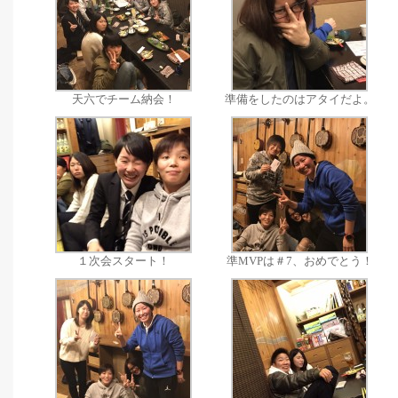
天六でチーム納会！
準備をしたのはアタイだよ。
１次会スタート！
準MVPは＃7、おめでとう！