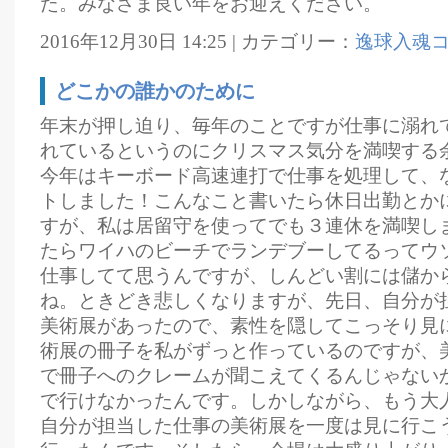
た。みなさま良い年をお迎えください。
2016年12月30日 14:25 | カテゴリー：
逸球入魂
どこかの誰かのために
年末が押し迫り、毎年のことですが仕事に溺れ
れているというのにクリスマス気分を満喫する
今年はキーボード高速連打で仕事を処理して、
トしました！こんなこと書いたら休日出勤とか
すが、私は居留守を使ってでも３連休を満喫し
たらワイハのビーチでランデブーしてるってウ
仕事してて思うんですが、しんどい割には儲か
ね。ときどき悲しくなりますが、先日、自分が
美術展があったので、素性を隠してこっそり見
術展の冊子を私がずっと作っているのですが、
で冊子へのクレームが聞こえてくるんじゃない
で行けなかったんです。しかしながら、もう大
自分が担当した仕事の美術展を一度は見に行こ