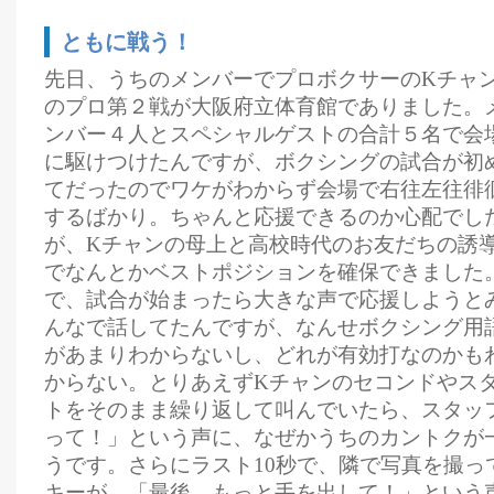
ともに戦う！
先日、うちのメンバーでプロボクサーのKチャ
のプロ第２戦が大阪府立体育館でありました。
ンバー４人とスペシャルゲストの合計５名で会
に駆けつけたんですが、ボクシングの試合が初
てだったのでワケがわからず会場で右往左往徘
するばかり。ちゃんと応援できるのか心配でし
が、Kチャンの母上と高校時代のお友だちの誘
でなんとかベストポジションを確保できました
で、試合が始まったら大きな声で応援しようと
んなで話してたんですが、なんせボクシング用
があまりわからないし、どれが有効打なのかも
からない。とりあえずKチャンのセコンドやス
トをそのまま繰り返して叫んでいたら、スタッ
って！」という声に、なぜかうちのカントクが
うです。さらにラスト10秒で、隣で写真を撮っ
キーが、「最後、もっと手を出して！」という