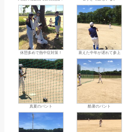
休憩多めで熱中症対策！
衰えた中年が遅れて参上
真夏のバント
酷暑のバント