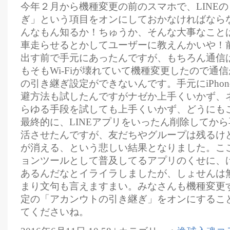
今年２月から機種変更の前のスマホで、LINE
ぎ」という項目をオンにしておかなければなら
んなもん知るか！ちゅうか、そんな大事なこと
車走らせるとかしてユーザーに教えんかいや！前の
出す前で手元にあったんですが、もちろん通信
もそもWi-Fiが壊れていて機種変更したので通
の引き継ぎ設定ができないんです。手元にiPho
避方法も試したんですがナゼか上手くいかず、
らゆる手段を試しても上手くいかず、どうにも
最終的に、LINEアプリをいったん削除してか
活させたんですが、友だちやグループは残るけ
が消える、という悲しい結果となりました。こ
ョンツールとして普及してるアプリのくせに、
あるんだなとイライラしましたが、しょせんは
まり文句も言えますまい。みなさんも機種変更す
定の「アカンウトの引き継ぎ」をオンにするこ
てくださいね。