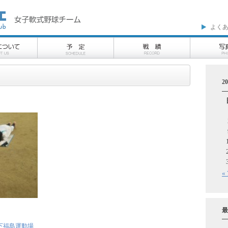
よく
2
«
最
下福島運動場