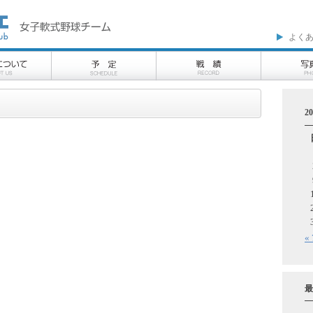
よく
2
«
最