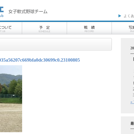
よく
2
035a56207c669bfa0dc30699c0.23100805
«
最