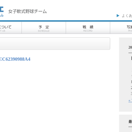
よく
2
EC62390988A4
«
最