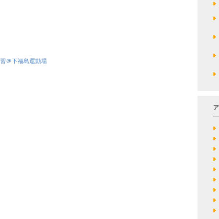
練習＠下福島運動場
ア