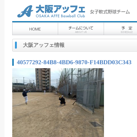
大阪アッフェ情報
40577292-84B8-4BD6-9870-F14BDD03C343