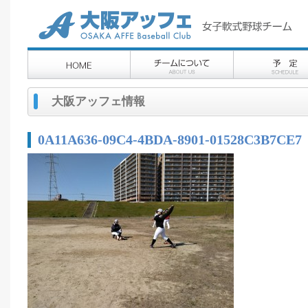
大阪アッフェ情報
0A11A636-09C4-4BDA-8901-01528C3B7CE7