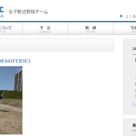
よく
2
24E641FEB5E3
«
最