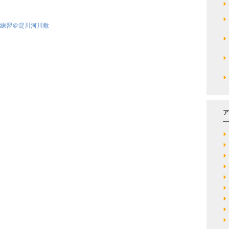
た練習＠淀川河川敷
ア