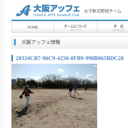
大阪アッフェ情報
28334CB7-96C9-4250-8FB9-998B065BDC28