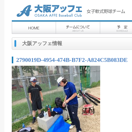
大阪アッフェ情報
2790019D-4954-474B-B7F2-A824C5B083DE