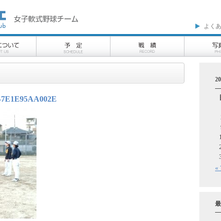
よく
2
-7E1E95AA002E
«
最