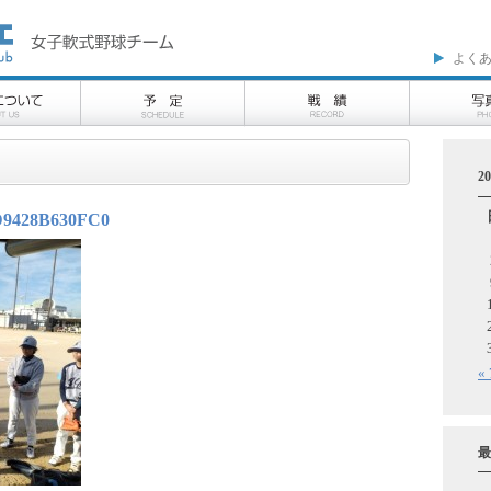
よく
2
D9428B630FC0
«
最