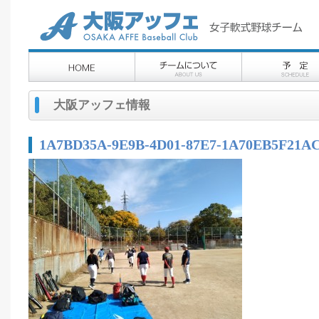
大阪アッフェ情報
1A7BD35A-9E9B-4D01-87E7-1A70EB5F21A