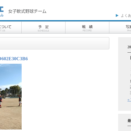
よく
2
6D602E30C3B6
«
最