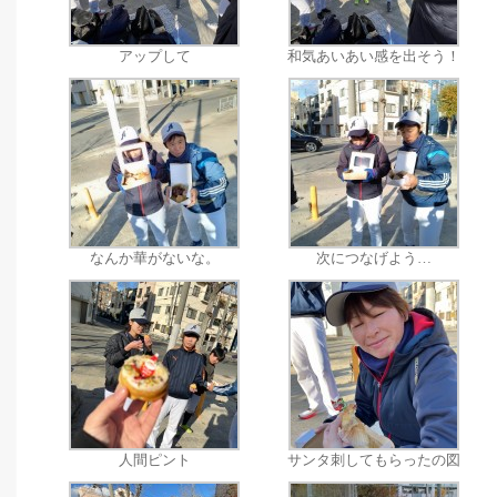
アップして
和気あいあい感を出そう！
なんか華がないな。
次につなげよう…
人間ピント
サンタ刺してもらったの図