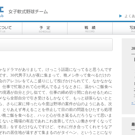
よく
2
ャなドラマがありまして。けっこう話題になってると思うんです
です。30代男子3人が夜に集まって、晩メシ作って食べるだけの
会のアレコレをてんこ盛りにして投げかけられてて、なかなかな
、仕事で忙殺されて心が死んでるようなときに、温かいご飯食べ
の境遇が自分と少し似てて、仕事の締め切り間に合わせるために
メなら全部自分で引き受けるしかなくて、もっと頑張らないとと
«
ら、さらに家に帰ったら今度は野球の案件が山のようにある。次
、とりあえず考えることを停止して目の前の問題をひたすら処理
い晩ご飯を食べると、ハッと心が生き返るんだろうなって思いま
くないと職場の有志であれこれ改善してだいぶ働きやすくなって
最
晩活」をするだけなんですけど、それに付き合ってくれそうなア
ぞれの居住地が遠すぎて集まるのがタイヘン、ということになり