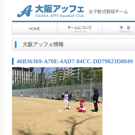
大阪アッフェ情報
46B36369-A70E-4AD7-84CC-DD79823D8049