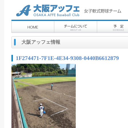
大阪アッフェ情報
1F274471-7F1E-4E34-9308-0440B6612879