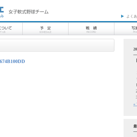
よく
2
16674B100DD
«
最