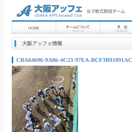
大阪アッフェ情報
CBA64696-9A86-4C23-97EA-BCF3B91891A