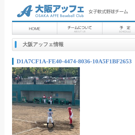
大阪アッフェ情報
D1A7CF1A-FE40-4474-8036-10A5F1BF2653