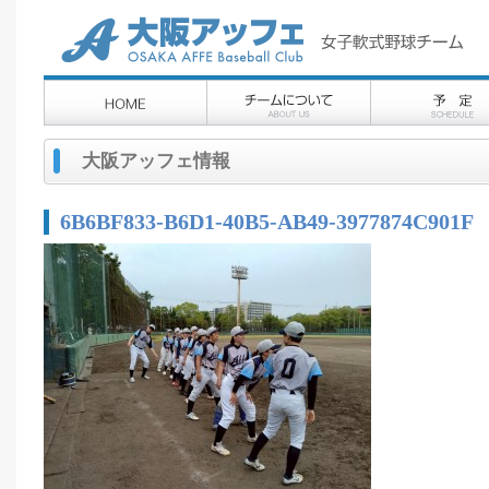
大阪アッフェ情報
6B6BF833-B6D1-40B5-AB49-3977874C901F