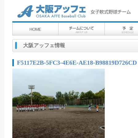
大阪アッフェ情報
F5117E2B-5FC3-4E6E-AE18-B98819D726CD