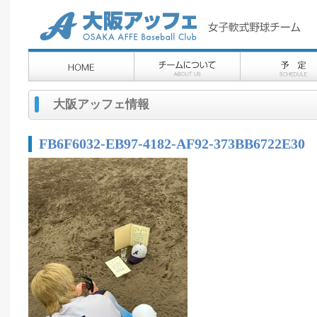
大阪アッフェ情報
FB6F6032-EB97-4182-AF92-373BB6722E30