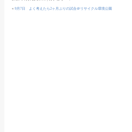
«
9月7日 よく考えたら2ヶ月ぶりの試合＠リサイクル環境公園