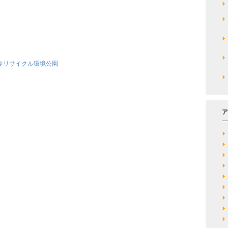
合＠リサイクル環境公園
ア