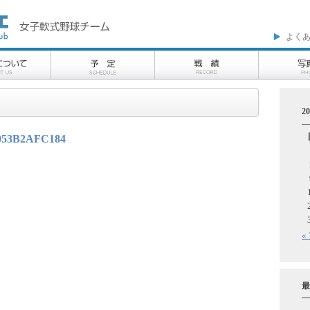
よく
2
A053B2AFC184
«
最