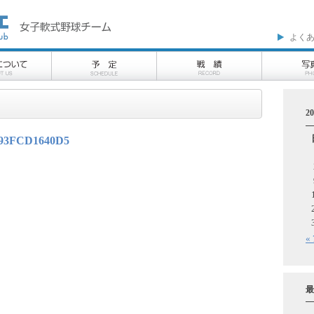
よく
2
293FCD1640D5
«
最