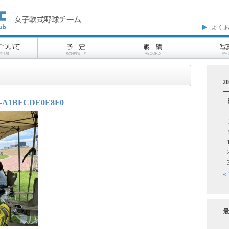
よく
2
4-A1BFCDE0E8F0
«
最