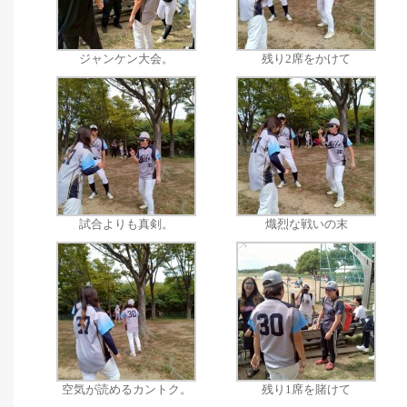
ジャンケン大会。
残り2席をかけて
試合よりも真剣。
熾烈な戦いの末
空気が読めるカントク。
残り1席を賭けて