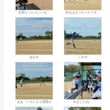
元気だったらしいが、
自分はキツかったです。
あれや
これや
まあ、いろいろと課題が
出ましたね。