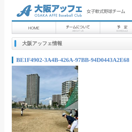
大阪アッフェ情報
BE1F4902-3A4B-426A-97BB-94D0443A2E68