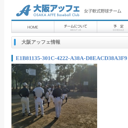
大阪アッフェ情報
E1B81135-301C-4222-A38A-D8EACD38A3F9