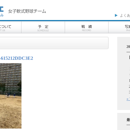
よく
2
-615212DDC3E2
«
最