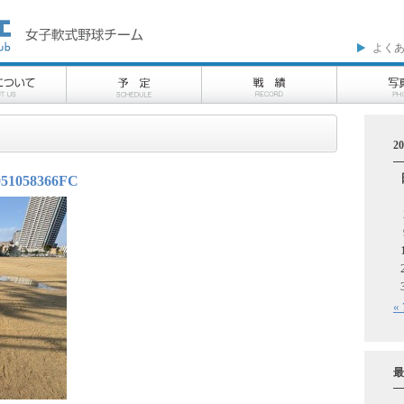
よく
2
051058366FC
«
最