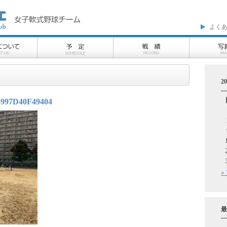
よく
2
997D40F49404
«
最