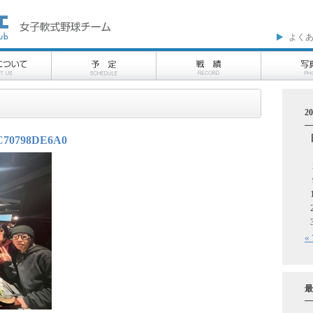
よく
2
AC70798DE6A0
«
最